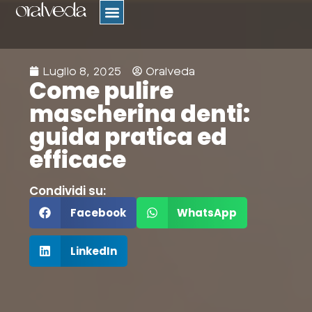
ORTODONZIA TRASPARENTE
AMBITI CORRELATI
Luglio 8, 2025
Oralveda
Come pulire
mascherina denti:
guida pratica ed
efficace
Condividi su:
Facebook
WhatsApp
LinkedIn