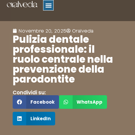
ORTODONZIA TRASPARENTE
AMBITI CORRELATI
Novembre 20, 2025
Oralveda
Pulizia dentale
professionale: il
ruolo centrale nella
prevenzione della
parodontite
Condividi su:
Facebook
WhatsApp
LinkedIn