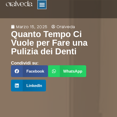
ORTODONZIA TRASPARENTE
AMBITI CORRELATI
Marzo 15, 2025
Oralveda
Quanto Tempo Ci
Vuole per Fare una
Pulizia dei Denti
Condividi su:
Facebook
WhatsApp
LinkedIn